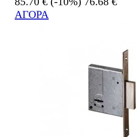
85.70 €
(-10%)
76.68 €
ΑΓΟΡΑ