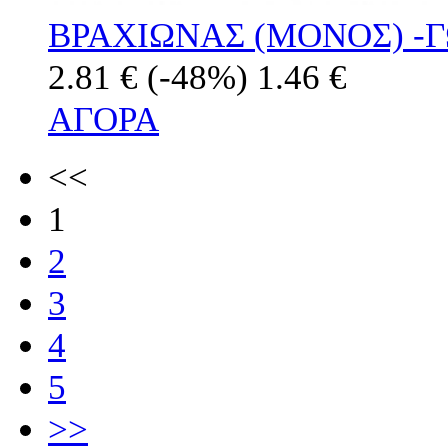
ΒΡΑΧΙΩΝΑΣ (ΜΟΝΟΣ) -Γ
2.81 €
(-48%)
1.46 €
ΑΓΟΡΑ
<<
1
2
3
4
5
>>